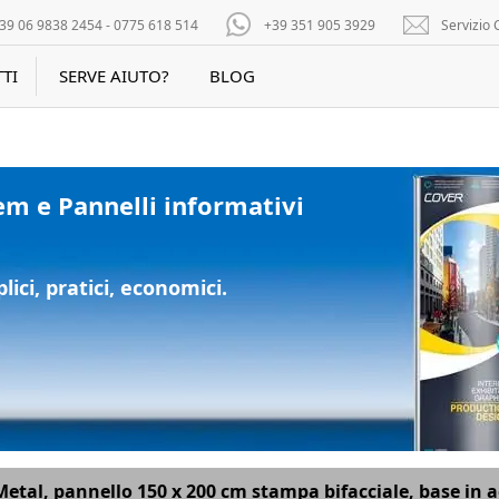
39 06 9838 2454 - 0775 618 514
+39 351 905 3929
Servizio C
TI
SERVE AIUTO?
BLOG
em e Pannelli informativi
ici, pratici, economici.
etal, pannello 150 x 200 cm stampa bifacciale, base in a