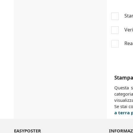
Sta
Veri
Real
Stampa 
Questa s
categoria
visualizz
Se stai c
a terra 
EASYPOSTER
INFORMAZ