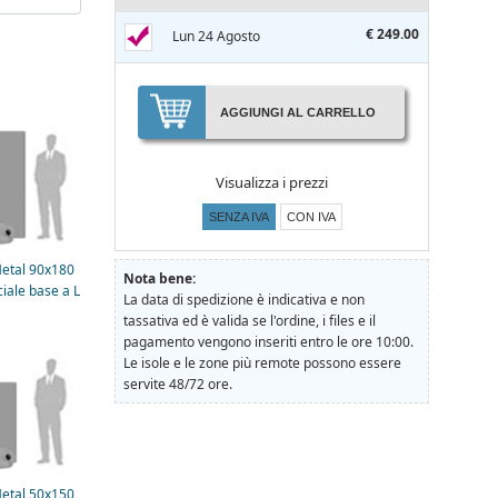
€ 249.00
Lun 24 Agosto
AGGIUNGI AL CARRELLO
Visualizza i prezzi
SENZA IVA
CON IVA
etal 90x180
Nota bene:
iale base a L
La data di spedizione è indicativa e non
tassativa ed è valida se l'ordine, i files e il
pagamento vengono inseriti entro le ore 10:00.
Le isole e le zone più remote possono essere
servite 48/72 ore.
etal 50x150