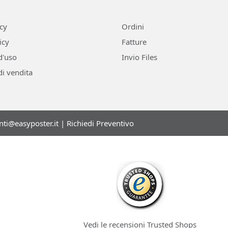
icy
Ordini
icy
Fatture
d'uso
Invio Files
di vendita
enti@easyposter.it
|
Richiedi Preventivo
Vedi le recensioni Trusted Shops