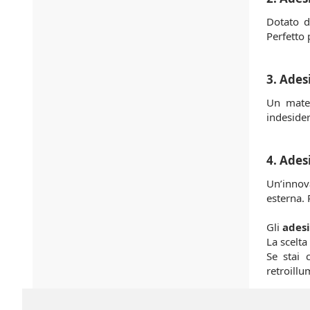
Dotato d
Perfetto 
3. Ades
Un mater
indesider
4. Ades
Un’innov
esterna. 
Gli
adesi
La scelta
Se stai 
retroillu