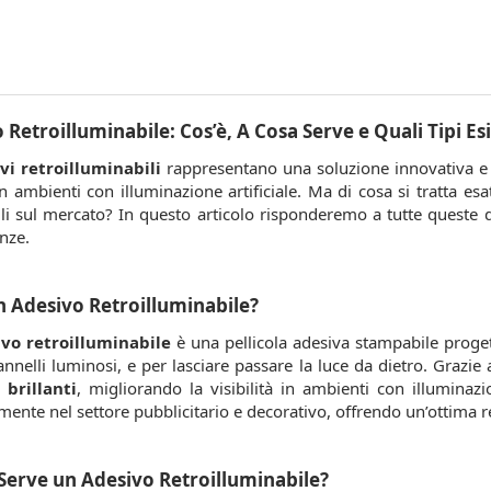
 Retroilluminabile: Cos’è, A Cosa Serve e Quali Tipi Es
vi retroilluminabili
rappresentano una soluzione innovativa e v
in ambienti con illuminazione artificiale. Ma di cosa si tratta es
li sul mercato? In questo articolo risponderemo a tutte queste d
nze.
n Adesivo Retroilluminabile?
ivo retroilluminabile
è una pellicola adesiva stampabile proget
annelli luminosi, e per lasciare passare la luce da dietro. Grazie
 brillanti
, migliorando la visibilità in ambienti con illuminazio
mente nel settore pubblicitario e decorativo, offrendo un’ottima re
Serve un Adesivo Retroilluminabile?