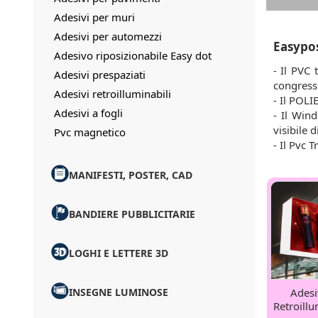
Adesivi per muri
Adesivi per automezzi
Easypos
Adesivo riposizionabile Easy dot
- Il PVC 
Adesivi prespaziati
congressi
Adesivi retroilluminabili
- Il POLI
Adesivi a fogli
- Il Win
visibile 
Pvc magnetico
- Il Pvc 
MANIFESTI, POSTER, CAD
BANDIERE PUBBLICITARIE
LOGHI E LETTERE 3D
INSEGNE LUMINOSE
Adesi
Retroill