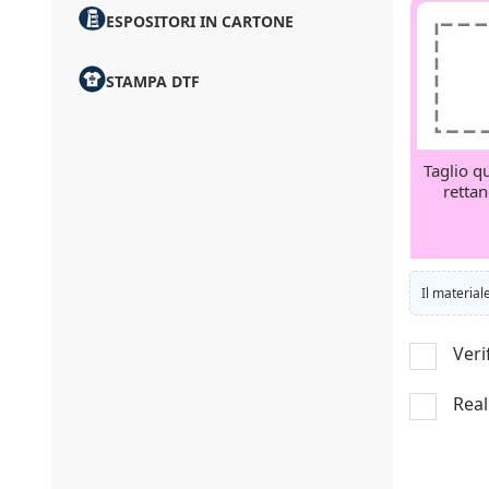
ESPOSITORI IN CARTONE
STAMPA DTF
Taglio q
retta
Il material
Veri
Real