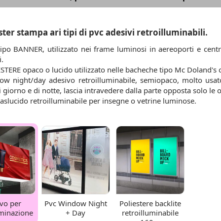
ter stampa ari tipi di pvc adesivi retroilluminabili.
tipo BANNER, utilizzato nei frame luminosi in aereoporti e centr
.
ESTERE opaco o lucido utilizzato nelle bacheche tipo Mc Doland's 
dow night/day adesivo retroilluminabile, semiopaco, molto usato
di giorno e di notte, lascia intravedere dalla parte opposta solo le
Traslucido retroilluminabile per insegne o vetrine luminose.
vo per
Pvc Window Night
Poliestere backlite
uminazione
+ Day
retroilluminabile