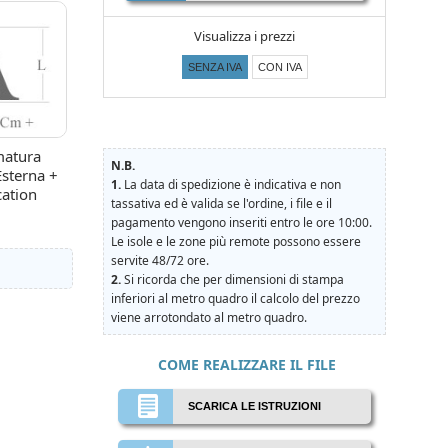
Visualizza i prezzi
SENZA IVA
CON IVA
atura
N.B.
Esterna +
1.
La data di spedizione è indicativa e non
cation
tassativa ed è valida se l'ordine, i file e il
pagamento vengono inseriti entro le ore 10:00.
Le isole e le zone più remote possono essere
servite 48/72 ore.
2.
Si ricorda che per dimensioni di stampa
inferiori al metro quadro il calcolo del prezzo
viene arrotondato al metro quadro.
COME REALIZZARE IL FILE
SCARICA LE ISTRUZIONI