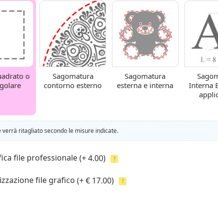
uadrato o
Sagomatura
Sagomatura
Sagom
ngolare
contorno esterno
esterna e interna
Interna 
appli
e verrà ritagliato secondo le misure indicate.
fica file professionale
(+ 4.00)
?
izzazione file grafico
(+ € 17.00)
?