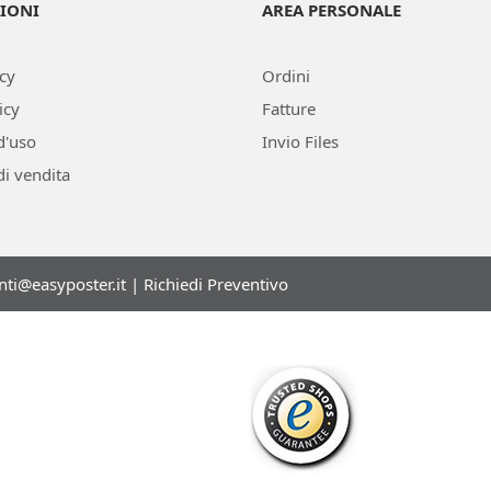
IONI
AREA PERSONALE
icy
Ordini
icy
Fatture
d'uso
Invio Files
di vendita
enti@easyposter.it
|
Richiedi Preventivo