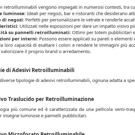
vi retroilluminabili vengono impiegati in numerosi contesti, tra cu
e luminose
: Ideali per negozi, bar e ristoranti che desiderano att
 di negozi
: Perfetti per personalizzare le vetrate e renderle accat
ieristici
: Utilizzati nelle esposizioni per dare un impatto visivo pi
ità su pannelli retroilluminati
: Ottimi per totem pubblicitari e
ioni per interni
: Possono essere applicati su pareti o elementi d
la loro capacità di esaltare i colori e rendere le immagini più acc
 valorizzare il proprio brand o arredamento.
ie di Adesivi Retroilluminabili
diverse tipologie di adesivi retroilluminabili, ognuna adatta a spe
ivo Traslucido per Retroilluminazione
ologia più comune ed è caratterizzata da una pellicola semi-tra
r insegne luminose e pannelli pubblicitari.
ivo Microforato Retroilluminabile