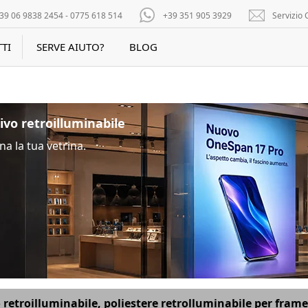
39 06 9838 2454 - 0775 618 514
+39 351 905 3929
Servizio C
TI
SERVE AIUTO?
BLOG
ivo retroilluminabile
na la tua vetrina.
 retroilluminabile, poliestere retrolluminabile per frame