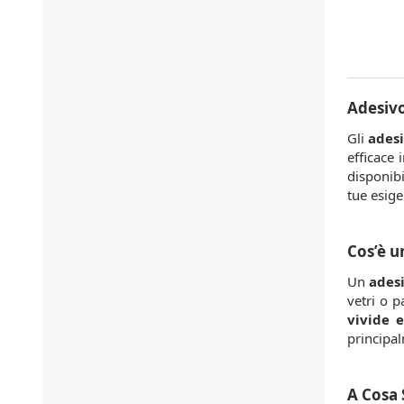
Adesivo
Gli
adesi
efficace 
disponibi
tue esige
Cos’è u
Un
ades
vetri o p
vivide e
principal
A Cosa 