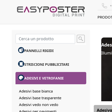
+
PRODOT
Ades
PANNELLI RIGIDI
Illumi
STRISCIONI PUBBLICITARI
ADESIVI E VETROFANIE
Adesivi base bianca
Adesivi base trasparente
Adesivi vedo non vedo
Adesivo
Adesivi per pavimenti