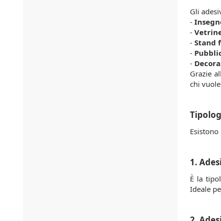
Gli adesi
-
Insegn
-
Vetrine
-
Stand f
-
Pubblic
-
Decoraz
Grazie al
chi vuole
Tipolog
Esistono 
1. Ades
È la tip
Ideale pe
2. Ades