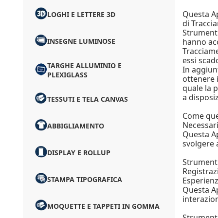
Questa Ap
LOGHI E LETTERE 3D
di Tracci
Strumenti
INSEGNE LUMINOSE
hanno acc
Tracciame
essi scad
TARGHE ALLUMINIO E
In aggiun
PLEXIGLASS
ottenere 
quale la p
a disposiz
TESSUTI E TELA CANVAS
Come ques
Necessar
ABBIGLIAMENTO
Questa Ap
svolgere 
DISPLAY E ROLLUP
Strumenti
Registraz
STAMPA TIPOGRAFICA
Esperien
Questa Ap
interazio
MOQUETTE E TAPPETI IN GOMMA
Strumenti