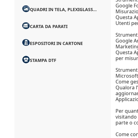
Google Fo
QUADRI IN TELA, PLEXIGLASS...
Misurazi
Questa Ap
Utenti per
CARTA DA PARATI
Strumenti
Google An
ESPOSITORI IN CARTONE
Marketin
Questa Ap
per misur
STAMPA DTF
Strumenti
Microsoft
Come gest
Qualora l
aggiornan
Applicazi
Per quant
visitando 
parte o c
Come cont