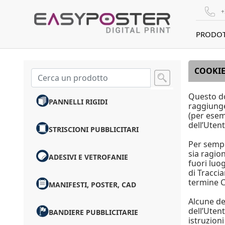
+
PRODOT
COOKIE
Questo do
PANNELLI RIGIDI
raggiunger
(per esemp
dell’Uten
STRISCIONI PUBBLICITARI
Per sempl
sia ragio
ADESIVI E VETROFANIE
fuori luo
di Tracci
termine C
MANIFESTI, POSTER, CAD
Alcune de
dell’Uten
BANDIERE PUBBLICITARIE
istruzion