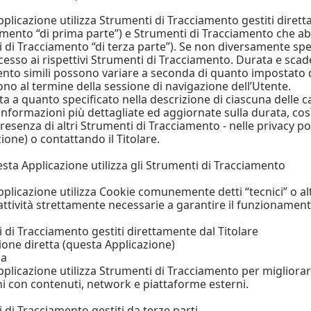
plicazione utilizza Strumenti di Tracciamento gestiti dire
amento “di prima parte”) e Strumenti di Tracciamento che abi
 di Tracciamento “di terza parte”). Se non diversamente speci
esso ai rispettivi Strumenti di Tracciamento. Durata e scade
nto simili possono variare a seconda di quanto impostato dal
ono al termine della sessione di navigazione dell’Utente.
ta a quanto specificato nella descrizione di ciascuna delle c
informazioni più dettagliate ed aggiornate sulla durata, così
resenza di altri Strumenti di Tracciamento - nelle privacy polic
ione) o contattando il Titolare.
ta Applicazione utilizza gli Strumenti di Tracciamento
i
plicazione utilizza Cookie comunemente detti “tecnici” o al
attività strettamente necessarie a garantire il funzionamento
 di Tracciamento gestiti direttamente dal Titolare
ione diretta (questa Applicazione)
za
plicazione utilizza Strumenti di Tracciamento per migliorare
ni con contenuti, network e piattaforme esterni.
 di Tracciamento gestiti da terze parti