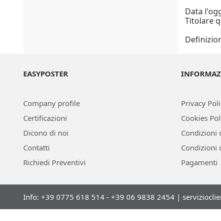
Data l'ogg
Titolare q
Definizio
EASYPOSTER
INFORMAZ
Company profile
Privacy Pol
Certificazioni
Cookies Pol
Dicono di noi
Condizioni 
Contatti
Condizioni 
Richiedi Preventivi
Pagamenti
Info: +39 0775 618 514 - +39 06 9838 2454 |
serviziocli