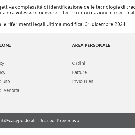
ettiva complessità di identificazione delle tecnologie di trac
ualora volessero ricevere ulteriori informazioni in merito all
ni e riferimenti legali Ultima modifica: 31 dicembre 2024
IONI
AREA PERSONALE
icy
Ordini
icy
Fatture
d'uso
Invio Files
di vendita
enti@easyposter.it
|
Richiedi Preventivo