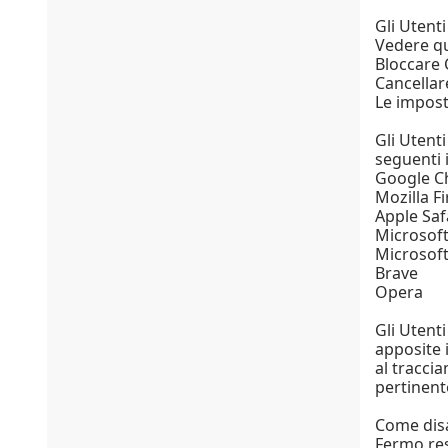
Gli Utent
Vedere qua
Bloccare 
Cancellare
Le impost
Gli Utent
seguenti i
Google 
Mozilla Fi
Apple Saf
Microsoft
Microsof
Brave
Opera
Gli Utent
apposite i
al tracci
pertinent
Come disat
Fermo res