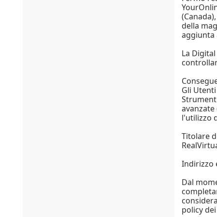
YourOnlin
(Canada), 
della magg
aggiunta 
La Digita
controlla
Conseguen
Gli Utenti
Strumenti
avanzate 
l'utilizzo
Titolare 
RealVirtua
Indirizzo 
Dal momen
completam
considera
policy dei