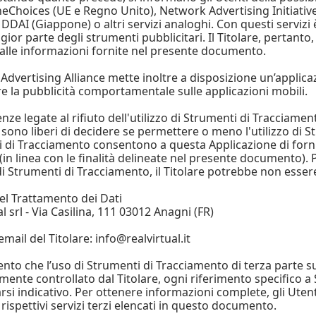
eChoices (UE e Regno Unito), Network Advertising Initiative 
DDAI (Giappone) o altri servizi analoghi. Con questi servizi
ior parte degli strumenti pubblicitari. Il Titolare, pertanto, c
alle informazioni fornite nel presente documento.
l Advertising Alliance mette inoltre a disposizione un’applic
re la pubblicità comportamentale sulle applicazioni mobili.
ze legate al rifiuto dell'utilizzo di Strumenti di Tracciamen
 sono liberi di decidere se permettere o meno l'utilizzo di St
 di Tracciamento consentono a questa Applicazione di fornir
(in linea con le finalità delineate nel presente documento). 
 di Strumenti di Tracciamento, il Titolare potrebbe non essere
del Trattamento dei Dati
l srl - Via Casilina, 111 03012 Anagni (FR)
email del Titolare: info@realvirtual.it
to che l’uso di Strumenti di Tracciamento di terza parte 
ente controllato dal Titolare, ogni riferimento specifico a 
rsi indicativo. Per ottenere informazioni complete, gli Utent
 rispettivi servizi terzi elencati in questo documento.