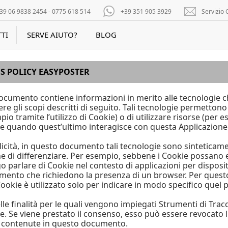
39 06 9838 2454 - 0775 618 514
+39 351 905 3929
Servizio C
TI
SERVE AIUTO?
BLOG
S POLICY EASYPOSTER
cumento contiene informazioni in merito alle tecnologie c
e gli scopi descritti di seguito. Tali tecnologie permettono 
io tramite l’utilizzo di Cookie) o di utilizzare risorse (per
te quando quest’ultimo interagisce con questa Applicazione
icità, in questo documento tali tecnologie sono sinteticamen
ne di differenziare. Per esempio, sebbene i Cookie possano 
go parlare di Cookie nel contesto di applicazioni per disposi
amento che richiedono la presenza di un browser. Per questo
ookie è utilizzato solo per indicare in modo specifico quel 
lle finalità per le quali vengono impiegati Strumenti di Tra
te. Se viene prestato il consenso, esso può essere revocat
i contenute in questo documento.