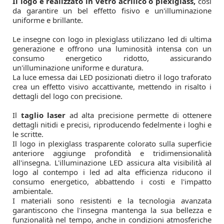
Il logo è realizzato in vetro acrilico o plexiglass,
così
da garantire un bel effetto fisivo e un'illuminazione
uniforme e brillante.
Le insegne con logo in plexiglass utilizzano led di ultima
generazione e offrono una luminosità intensa con un
consumo energetico ridotto, assicurando
un'illuminazione uniforme e duratura.
La luce emessa dai LED posizionati dietro il logo traforato
crea un effetto visivo accattivante, mettendo in risalto i
dettagli del logo con precisione.
Il
taglio laser
ad alta precisione permette di ottenere
dettagli nitidi e precisi, riproducendo fedelmente i loghi e
le scritte.
Il logo in plexiglass trasparente colorato sulla superficie
anteriore aggiunge profondità e tridimensionalità
all'insegna. L'illuminazione LED assicura alta visibilità al
logo al contempo i led ad alta efficienza riducono il
consumo energetico, abbattendo i costi e l'impatto
ambientale.
I materiali sono resistenti e la tecnologia avanzata
garantiscono che l'insegna mantenga la sua bellezza e
funzionalità nel tempo, anche in condizioni atmosferiche