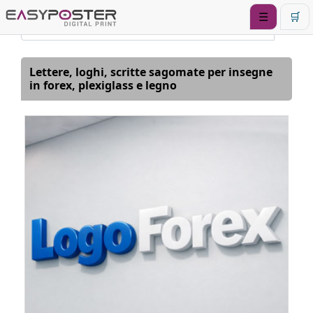
☰
🛒
Lettere, loghi, scritte sagomate per insegne
in forex, plexiglass e legno