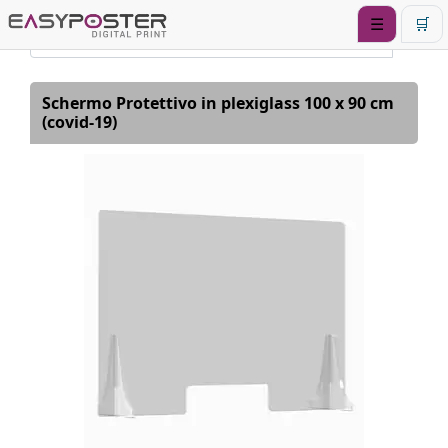
☰
🛒
Schermo Protettivo in plexiglass 100 x 90 cm
(covid-19)