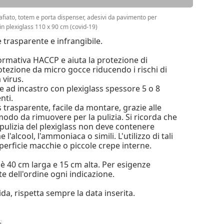
fiato, totem e porta dispenser, adesivi da pavimento per
in plexiglass 110 x 90 cm (covid-19)
 è trasparente e infrangibile.
normativa HACCP e aiuta la protezione di
otezione da micro gocce riducendo i rischi di
virus.
e ad incastro con plexiglass spessore 5 o 8
nti.
ss trasparente, facile da montare, grazie alle
odo da rimuovere per la pulizia. Si ricorda che
pulizia del plexiglass non deve contenere
'alcool, l'ammoniaca o simili. L'utilizzo di tali
perficie macchie o piccole crepe interne.
è 40 cm larga e 15 cm alta. Per esigenze
te dell'ordine ogni indicazione.
a, rispetta sempre la data inserita.