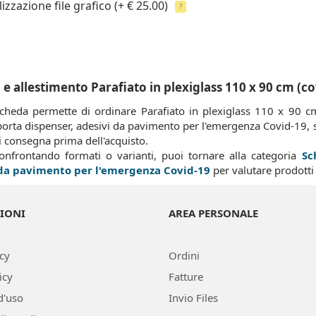
izzazione file grafico
(+ € 25.00)
?
e allestimento Parafiato in plexiglass 110 x 90 cm (co
cheda permette di ordinare Parafiato in plexiglass 110 x 90 cm
orta dispenser, adesivi da pavimento per l'emergenza Covid-19, s
i consegna prima dell'acquisto.
confrontando formati o varianti, puoi tornare alla categoria
Sc
 da pavimento per l'emergenza Covid-19
per valutare prodotti 
IONI
AREA PERSONALE
icy
Ordini
icy
Fatture
d'uso
Invio Files