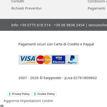
Contatti
Condizioni 
Richiedi Preventivi
Pagamenti
Info: +39 0775 618 514 - +39 06 9838 2454 |
serviziocli
Pagamenti sicuri con Carta di Credito e Paypal
2007 - 2026 © Easyposter - p.iva 02761800602
Privacy Policy
Cookie Policy
Aggiorna impostazioni cookie
💬