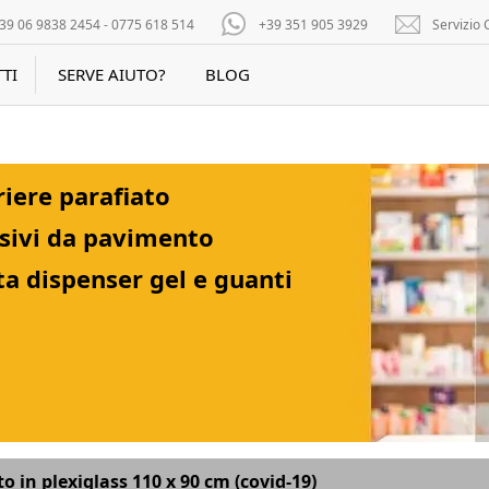
39 06 9838 2454 - 0775 618 514
+39 351 905 3929
Servizio C
TI
SERVE AIUTO?
BLOG
riere parafiato
sivi da pavimento
ta dispenser gel e guanti
o in plexiglass 110 x 90 cm (covid-19)