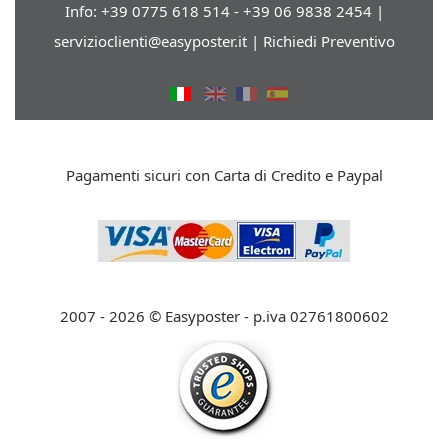
Info: +39 0775 618 514 - +39 06 9838 2454 |
servizioclienti@easyposter.it
|
Richiedi Preventivo
Pagamenti sicuri con Carta di Credito e Paypal
2007 - 2026 © Easyposter - p.iva 02761800602