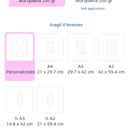
alta qualità 200 gr
alta qualità 200 gr
Vedi applicazioni...
Scegli il formato
A4
A3
A2
Personalizzato
21 x 29.7 cm
29.7 x 42 cm
42 x 59.4 cm
½ A3
½ A2
14.8 x 42 cm
21 x 59.4 cm