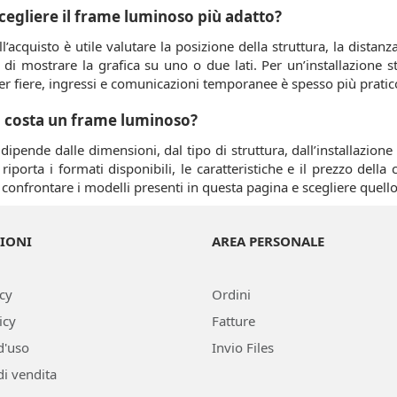
egliere il frame luminoso più adatto?
l’acquisto è utile valutare la posizione della struttura, la distanz
 di mostrare la grafica su uno o due lati. Per un’installazione
er fiere, ingressi e comunicazioni temporanee è spesso più pratico
 costa un frame luminoso?
 dipende dalle dimensioni, dal tipo di struttura, dall’installazion
riporta i formati disponibili, le caratteristiche e il prezzo della
 confrontare i modelli presenti in questa pagina e scegliere quello p
IONI
AREA PERSONALE
icy
Ordini
icy
Fatture
d'uso
Invio Files
di vendita