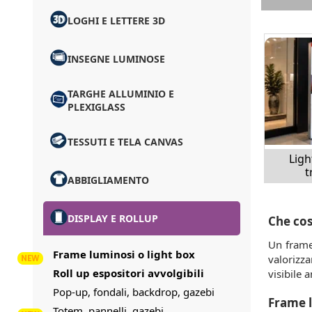
LOGHI E LETTERE 3D
INSEGNE LUMINOSE
TARGHE ALLUMINIO E
PLEXIGLASS
TESSUTI E TELA CANVAS
Lig
t
ABBIGLIAMENTO
DISPLAY E ROLLUP
Che cos
Un frame
Frame luminosi o light box
valorizz
Roll up espositori avvolgibili
visibile 
Pop-up, fondali, backdrop, gazebi
Frame l
Totem, pannelli, gazebi