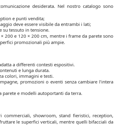
 comunicazione desiderata. Nel nostro catalogo sono
eption e punti vendita;
saggio deve essere visibile da entrambi i lati;
e su tessuto in tensione.
100 × 200 e 120 × 200 cm, mentre i frame da parete sono
superfici promozionali più ampie.
atta a differenti contesti espositivi.
ontenuti e lunga durata.
a colori, immagini e testi.
mpagne, promozioni o eventi senza cambiare l’intera
a parete e modelli autoportanti da terra.
i commerciali, showroom, stand fieristici, reception,
uttare le superfici verticali, mentre quelli bifacciali da