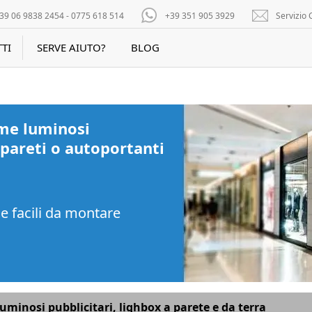
39 06 9838 2454 - 0775 618 514
+39 351 905 3929
Servizio C
TI
SERVE AIUTO?
BLOG
me luminosi
 pareti o autoportanti
 e facili da montare
uminosi pubblicitari, lighbox a parete e da terra