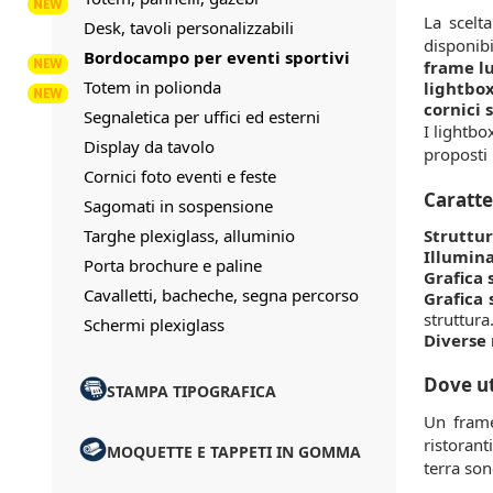
La scelt
Desk, tavoli personalizzabili
disponibil
Bordocampo per eventi sportivi
frame l
Totem in polionda
lightbox
cornici
Segnaletica per uffici ed esterni
I lightbo
Display da tavolo
proposti 
Cornici foto eventi e feste
Caratte
Sagomati in sospensione
Targhe plexiglass, alluminio
Struttur
Illumina
Porta brochure e paline
Grafica 
Cavalletti, bacheche, segna percorso
Grafica 
struttura
Schermi plexiglass
Diverse 
Dove ut
STAMPA TIPOGRAFICA
Un frame
ristorant
MOQUETTE E TAPPETI IN GOMMA
terra son