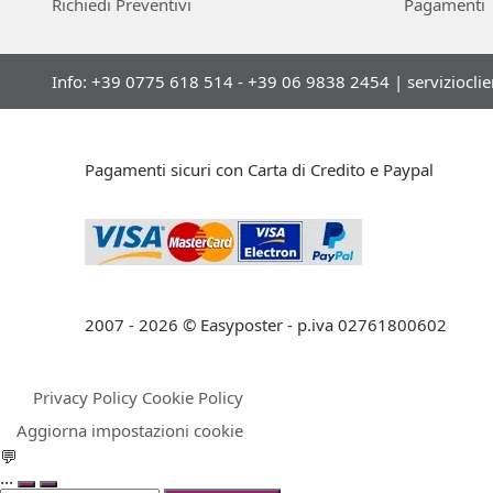
Richiedi Preventivi
Pagamenti
Info: +39 0775 618 514 - +39 06 9838 2454 |
serviziocli
Pagamenti sicuri con Carta di Credito e Paypal
2007 - 2026 © Easyposter - p.iva 02761800602
Privacy Policy
Cookie Policy
Aggiorna impostazioni cookie
💬
...