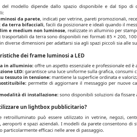
a del modello dipende dallo spazio disponibile e dal tipo di
i:
uminosi da parete
, indicati per vetrine, pareti promozionali, rec
 da terra bifacciali
, facili da posizionare e ideali quando il mes
 slim e medium non luminose
, realizzate in alluminio per stamp
x trasportabili da terra sono disponibili nei formati 85 × 200, 
in diverse dimensioni per adattarsi sia agli spazi piccoli sia alle 
ristiche dei frame luminosi a LED
a in alluminio:
offre un aspetto essenziale e professionale ed è ad
zione LED:
garantisce una luce uniforme sulla grafica, consumi c
su tessuto in tensione:
mantiene la superficie ordinata e valorizz
sostituibile:
permette di aggiornare il messaggio per nuove ca
.
modalità di installazione:
sono disponibili soluzioni da fissare 
ilizzare un lightbox pubblicitario?
 retroilluminato può essere utilizzato in vetrine, negozi, centr
i, aeroporti e spazi aziendali. I modelli da parete consentono di sfr
o particolarmente efficaci nelle aree di passaggio.