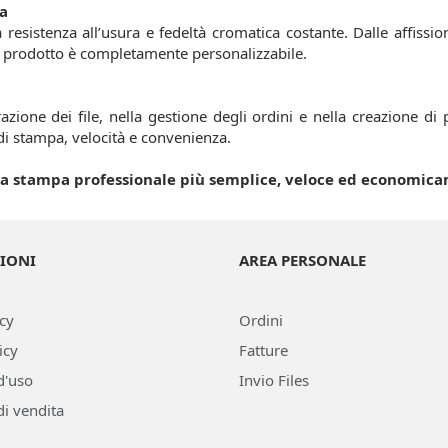
ta
resistenza all’usura e fedeltà cromatica costante. Dalle affission
ogni prodotto è completamente personalizzabile.
razione dei file, nella gestione degli ordini e nella creazione di 
 di stampa, velocità e convenienza.
e la stampa professionale più semplice, veloce ed economic
IONI
AREA PERSONALE
icy
Ordini
icy
Fatture
d'uso
Invio Files
di vendita