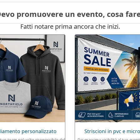
evo promuovere un evento, cosa far
Fatti notare prima ancora che inizi.
liamento personalizzato
Striscioni in pvc e micro
 tuo team nel volto riconoscibile del
Dai massima visibilità al tuo even