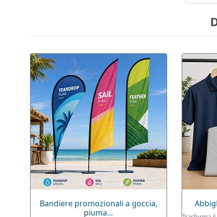
D
Bandiere promozionali a goccia,
Abbig
piuma...
Trasforma il