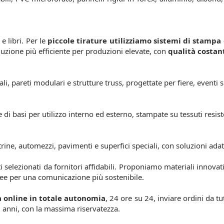
 e libri. Per le
piccole tirature utilizziamo sistemi di stampa 
oluzione più efficiente per produzioni elevate, con
qualità costant
i, pareti modulari e strutture truss, progettate per fiere, eventi
i basi per utilizzo interno ed esterno, stampate su tessuti resisten
trine, automezzi, pavimenti e superfici speciali, con soluzioni ada
 selezionati da fornitori affidabili. Proponiamo materiali innovati
free per una comunicazione più sostenibile.
 online in totale autonomia
, 24 ore su 24, inviare ordini da t
2 anni, con la massima riservatezza.