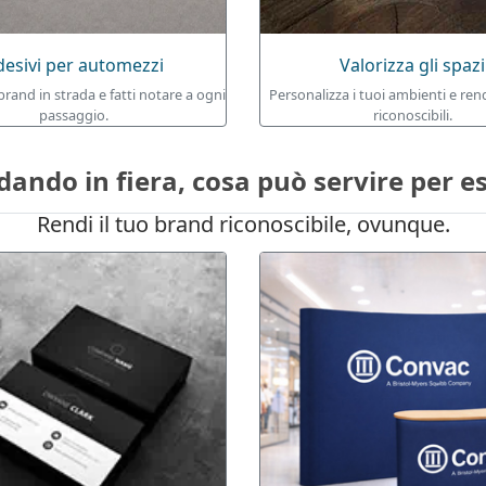
desivi per automezzi
Valorizza gli spazi
 brand in strada e fatti notare a ogni
Personalizza i tuoi ambienti e ren
passaggio.
riconoscibili.
dando in fiera, cosa può servire per e
Rendi il tuo brand riconoscibile, ovunque.