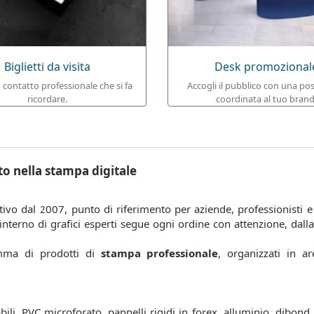
Biglietti da visita
Desk promozional
 contatto professionale che si fa
Accogli il pubblico con una po
ricordare.
coordinata al tuo brand
to nella stampa digitale
tivo dal 2007, punto di riferimento per aziende, professionisti
nterno di grafici esperti segue ogni ordine con attenzione, dalla v
amma di prodotti di
stampa professionale
, organizzati in a
bili, PVC microforato, pannelli rigidi in forex, alluminio, dibond, 