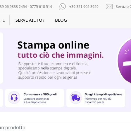
39 06 9838 2454 - 0775 618 514
+39 351 905 3929
Servizio C
TI
SERVE AIUTO?
BLOG