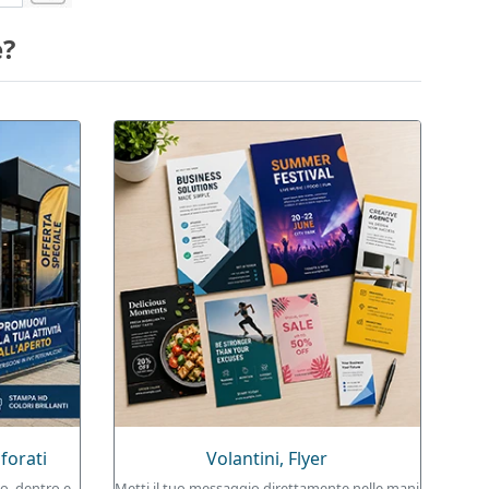
e?
forati
Volantini, Flyer
to, dentro e
Metti il tuo messaggio direttamente nelle mani