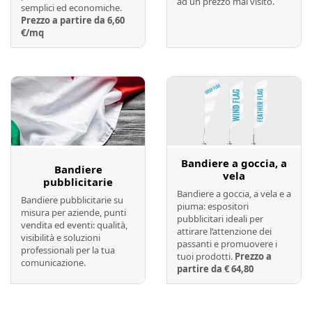
ad un prezzo mai visito.
semplici ed economiche.
Prezzo a partire da 6,60
€/mq
Preventivo online
Preventivo online
Bandiere a goccia, a
Bandiere
vela
pubblicitarie
Bandiere a goccia, a vela e a
Bandiere pubblicitarie su
piuma: espositori
misura per aziende, punti
pubblicitari ideali per
vendita ed eventi: qualità,
attirare l’attenzione dei
visibilità e soluzioni
passanti e promuovere i
professionali per la tua
tuoi prodotti.
Prezzo a
comunicazione.
partire da € 64,80
Preventivo online
Preventivo online