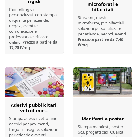
rigidi
microforati e
Pannelli rigidi
bifacciali
personalizzati con stampa
Striscioni, mesh
di qualità per aziende,
microforate, pvc bifacciali,
negozi, eventi e
soluzioni personalizzate
comunicazione
per aziende, negozi, eventi.
professionale efficace
Prezzo a partire da 7,46
online.
Prezzo a patire da
€/mq
17,70 €/mq
Preventivo online
Preventivo online
Adesivi pubblicitari,
vetrofanie...
Stampa adesivi, vetrofanie,
Manifesti e poster
adesivi per pavimenti,
Stampa manifesti, poster,
furgoni, insegne: soluzioni
6x3, progetti cad. Qualità
per aziende e eventi