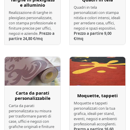
e alluminio
Quadri in tela
Realizzazione di targhe in
personalizzati con stampa
plexiglass personalizzate,
nitida e colori intensi, ideali
con stampa professionale e
per arredare casa, uffici,
finiture precise per uffici,
negozi e spazi espositivi.
negozi e aziende.
Prezzo a
Prezzo a partire 9,00
partire 24,80 €/mq
€/mq
Preventivo online
Preventivo online
Carta da parati
Moquette, tappeti
personalizzabile
Moquette e tappeti
Carta da parati
personalizzati con la tua
personalizzata su misura
grafica, ideali per stand,
per trasformare pareti di
eventi, negozi e ambienti
case, uffici e negozi con
professionali accoglienti.
grafiche originali e finiture
Prezzo a partire 16,60