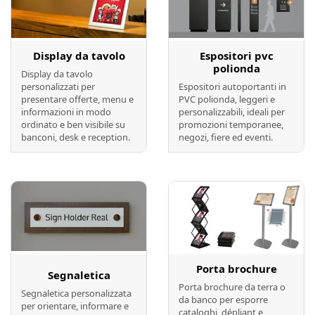
Display da tavolo
Espositori pvc
polionda
Display da tavolo
personalizzati per
Espositori autoportanti in
presentare offerte, menu e
PVC polionda, leggeri e
informazioni in modo
personalizzabili, ideali per
ordinato e ben visibile su
promozioni temporanee,
banconi, desk e reception.
negozi, fiere ed eventi.
Preventivo online
Preventivo online
Porta brochure
Segnaletica
Porta brochure da terra o
Segnaletica personalizzata
da banco per esporre
per orientare, informare e
cataloghi, dépliant e