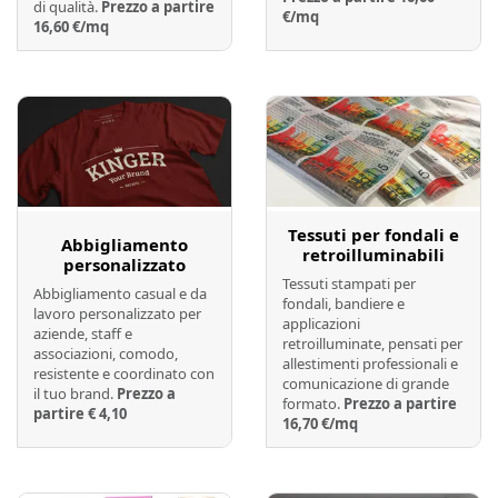
di qualità.
Prezzo a partire
€/mq
16,60 €/mq
Preventivo online
Preventivo online
Tessuti per fondali e
Abbigliamento
retroilluminabili
personalizzato
Tessuti stampati per
Abbigliamento casual e da
fondali, bandiere e
lavoro personalizzato per
applicazioni
aziende, staff e
retroilluminate, pensati per
associazioni, comodo,
allestimenti professionali e
resistente e coordinato con
comunicazione di grande
il tuo brand.
Prezzo a
formato.
Prezzo a partire
partire € 4,10
16,70 €/mq
Preventivo online
Preventivo online