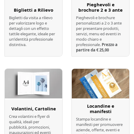
Pieghevoli e
Biglietti a Rilievo
brochure 2 e 3 ante
Biglietti da visita a rilievo
Pieghevoli e brochure
per valorizzare logo e
personalizzati a 2 o 3 ante
dettagli con un effetto
per presentare prodotti,
tattile elegante, ideale per
servizi, menu ed eventi in
un’identità professionale
modo chiaro e
distintiva.
professionale.
Prezzo a
partire da € 25,00
Preventivo online
Preventivo online
Locandine e
Volantini, Cartoline
manifesti
Crea volantini e flyer di
Stampa locandine e
qualità, ideali per
manifesti per promuovere
pubblicità, promozioni,
aziende, offerte, eventi e
inaugurazioni ed eventi