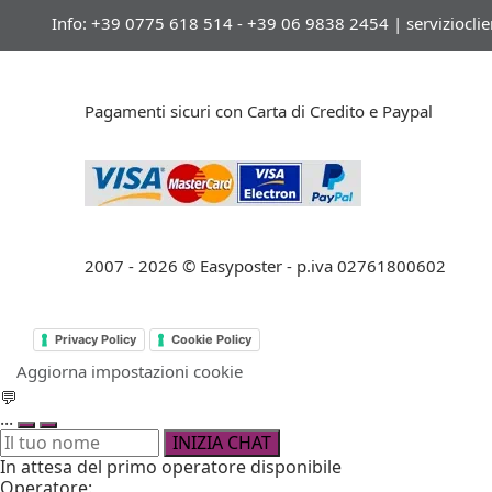
Info: +39 0775 618 514 - +39 06 9838 2454 |
serviziocli
Pagamenti sicuri con Carta di Credito e Paypal
2007 - 2026 © Easyposter - p.iva 02761800602
Privacy Policy
Cookie Policy
Aggiorna impostazioni cookie
💬
...
INIZIA CHAT
In attesa del primo operatore disponibile
Operatore: