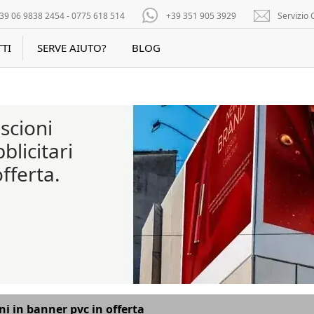
39 06 9838 2454 - 0775 618 514
+39 351 905 3929
Servizio C
TI
SERVE AIUTO?
BLOG
iscioni
blicitari
offerta.
ni in banner pvc in offerta