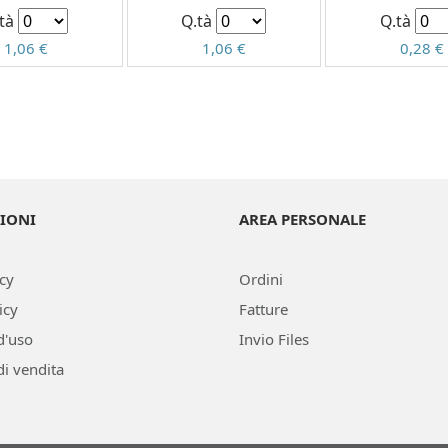
.tà
Q.tà
Q.tà
1,06 €
1,06 €
0,28 €
IONI
AREA PERSONALE
icy
Ordini
icy
Fatture
d'uso
Invio Files
di vendita