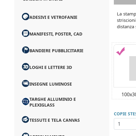
La stampa
ADESIVI E VETROFANIE
striscio
distanza 
MANIFESTI, POSTER, CAD
BANDIERE PUBBLICITARIE
LOGHI E LETTERE 3D
INSEGNE LUMINOSE
100x3
TARGHE ALLUMINIO E
PLEXIGLASS
COPIE ST
TESSUTI E TELA CANVAS