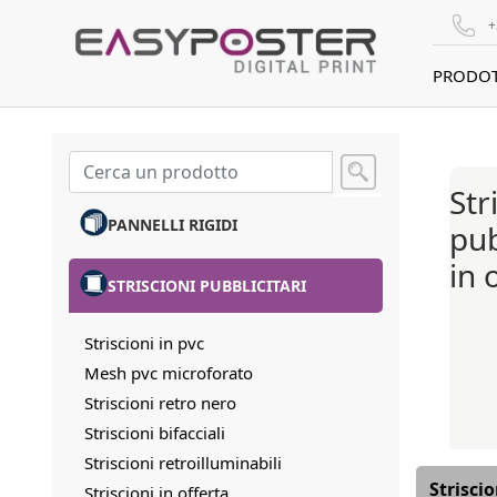
+
PRODOT
Str
PANNELLI RIGIDI
pub
in 
STRISCIONI PUBBLICITARI
Striscioni in pvc
Mesh pvc microforato
Striscioni retro nero
Striscioni bifacciali
Striscioni retroilluminabili
Striscio
Striscioni in offerta