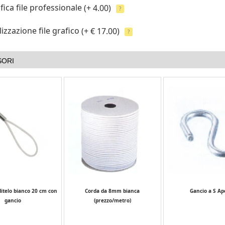
fica file professionale
(+ 4.00)
?
izzazione file grafico
(+ € 17.00)
?
SORI
ditelo bianco 20 cm con
Corda da 8mm bianca
Gancio a S Ap
gancio
(prezzo/metro)