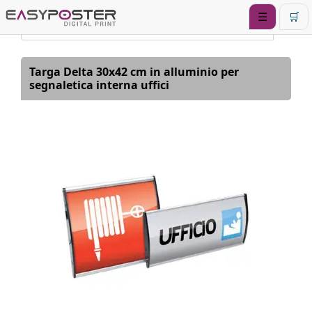
☰
🛒
Targa Delta 30x42 cm in alluminio per
segnaletica interna uffici