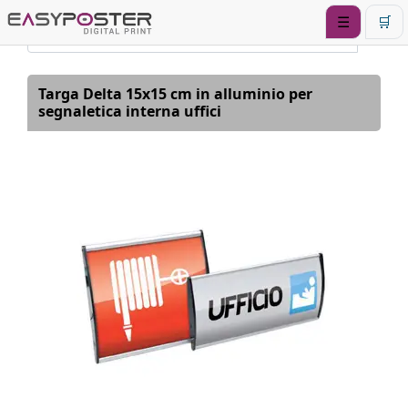
☰
🛒
Targa Delta 15x15 cm in alluminio per
segnaletica interna uffici