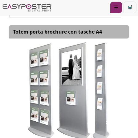
☰
🛒
Totem porta brochure con tasche A4