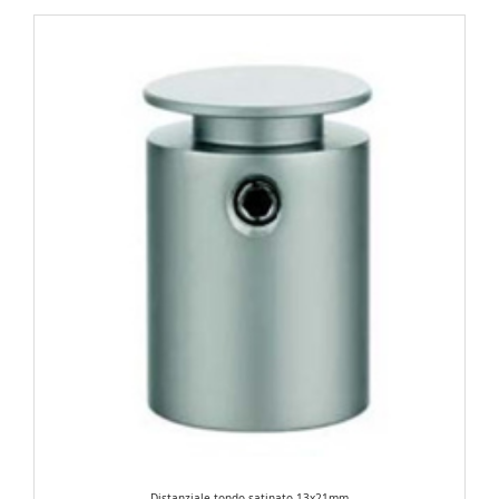
Distanziale tondo satinato 13x21mm