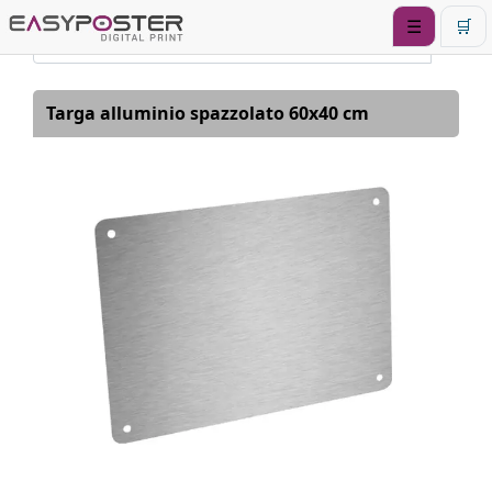
☰
🛒
Targa alluminio spazzolato 60x40 cm