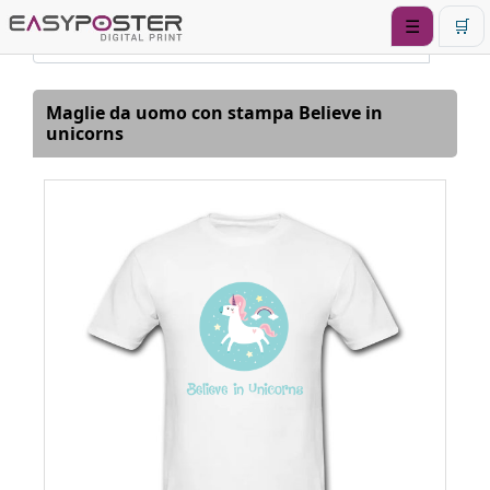
☰
🛒
Maglie da uomo con stampa Believe in
unicorns