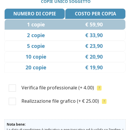
COPIE UNICO SOGGETTO
NUMERO DI COPIE
COSTO PER COPIA
1 copie
€ 59,90
2 copie
€ 33,90
5 copie
€ 23,90
10 copie
€ 20,90
20 copie
€ 19,90
Verifica file professionale
(+ 4.00)
?
Realizzazione file grafico
(+ € 25.00)
?
Nota bene:
La data di spedizione è indicativa e non tassativa ed è valida se l'ordine, i