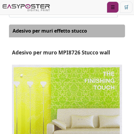
☰
🛒
Adesivo per muri effetto stucco
Adesivo per muro MPI8726 Stucco wall