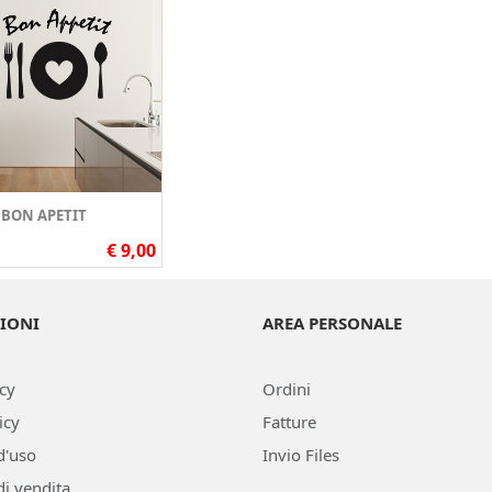
BON APETIT
€ 9,00
IONI
AREA PERSONALE
icy
Ordini
icy
Fatture
d'uso
Invio Files
di vendita