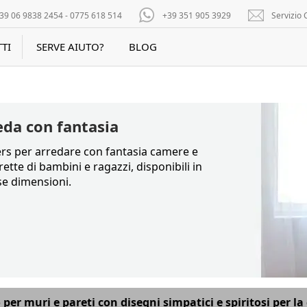
39 06 9838 2454 - 0775 618 514
+39 351 905 3929
Servizio C
TI
SERVE AIUTO?
BLOG
eda con fantasia
ers per arredare con fantasia camere e
ette di bambini e ragazzi, disponibili in
se dimensioni.
per muri e pareti con disegni simpatici e spiritosi per la