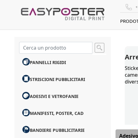
+
PRODOT
Arr
PANNELLI RIGIDI
Stick
camer
STRISCIONI PUBBLICITARI
diver
ADESIVI E VETROFANIE
MANIFESTI, POSTER, CAD
BANDIERE PUBBLICITARIE
Adesivo 